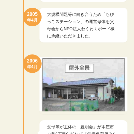
2005
大規模問題等に向き合うため「ちび
年4月
っこステーション」の運営母体を父
母会からNPO法人わくわくボード様
に承継いただきました。
2006
年4月
父母等が主体の「豊明会」が本庄市
小島6丁目6-16にて「学童保育所みら