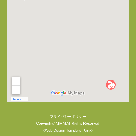
プライバシーポリシー
Copyright©
MIRAI
All Rights Reserved.
《Web Design:Template-Party》